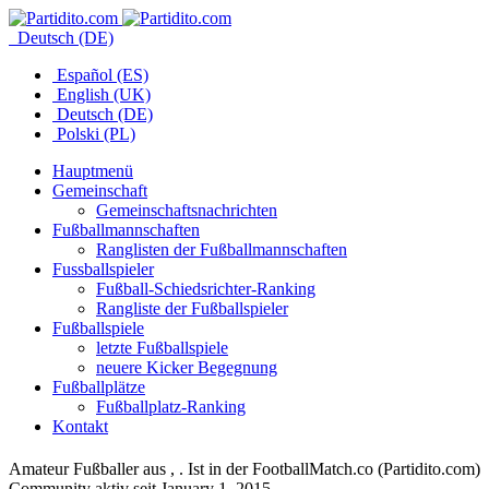
Deutsch (DE)
Español (ES)
English (UK)
Deutsch (DE)
Polski (PL)
Hauptmenü
Gemeinschaft
Gemeinschaftsnachrichten
Fußballmannschaften
Ranglisten der Fußballmannschaften
Fussballspieler
Fußball-Schiedsrichter-Ranking
Rangliste der Fußballspieler
Fußballspiele
letzte Fußballspiele
neuere Kicker Begegnung
Fußballplätze
Fußballplatz-Ranking
Kontakt
Amateur Fußballer aus , . Ist in der FootballMatch.co (Partidito.com)
Community aktiv seit January 1, 2015.