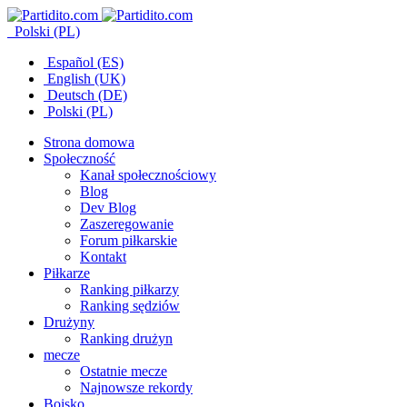
Polski (PL)
Español (ES)
English (UK)
Deutsch (DE)
Polski (PL)
Strona domowa
Społeczność
Kanał społecznościowy
Blog
Dev Blog
Zaszeregowanie
Forum piłkarskie
Kontakt
Piłkarze
Ranking piłkarzy
Ranking sędziów
Drużyny
Ranking drużyn
mecze
Ostatnie mecze
Najnowsze rekordy
Boisko