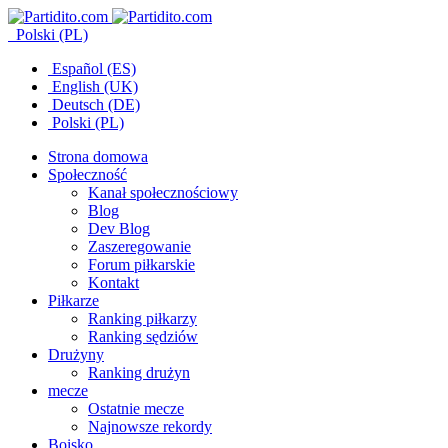
Polski (PL)
Español (ES)
English (UK)
Deutsch (DE)
Polski (PL)
Strona domowa
Społeczność
Kanał społecznościowy
Blog
Dev Blog
Zaszeregowanie
Forum piłkarskie
Kontakt
Piłkarze
Ranking piłkarzy
Ranking sędziów
Drużyny
Ranking drużyn
mecze
Ostatnie mecze
Najnowsze rekordy
Boisko