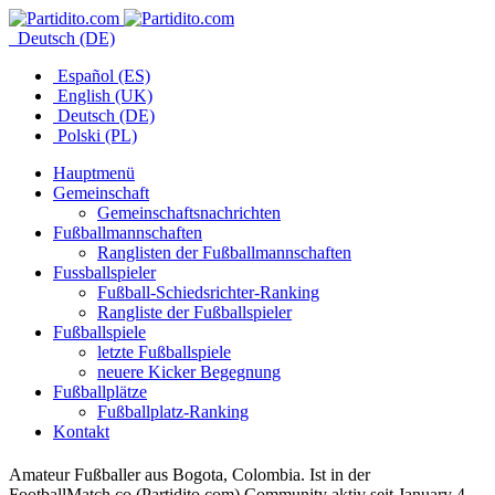
Deutsch (DE)
Español (ES)
English (UK)
Deutsch (DE)
Polski (PL)
Hauptmenü
Gemeinschaft
Gemeinschaftsnachrichten
Fußballmannschaften
Ranglisten der Fußballmannschaften
Fussballspieler
Fußball-Schiedsrichter-Ranking
Rangliste der Fußballspieler
Fußballspiele
letzte Fußballspiele
neuere Kicker Begegnung
Fußballplätze
Fußballplatz-Ranking
Kontakt
Amateur Fußballer aus Bogota, Colombia. Ist in der
FootballMatch.co (Partidito.com) Community aktiv seit January 4,