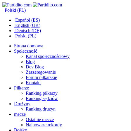
Polski (PL)
Español (ES)
English (UK)
Deutsch (DE)
Polski (PL)
Strona domowa
Społeczność
Kanał społecznościowy
Blog
Dev Blog
Zaszeregowanie
Forum piłkarskie
Kontakt
Piłkarze
Ranking piłkarzy
Ranking sędziów
Drużyny
Ranking drużyn
mecze
Ostatnie mecze
Najnowsze rekordy
Boisko