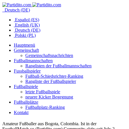
Deutsch (DE)
Español (ES)
English (UK)
Deutsch (DE)
Polski (PL)
Hauptmenü
Gemeinschaft
Gemeinschaftsnachrichten
Fußballmannschaften
Ranglisten der Fußballmannschaften
Fussballspieler
Fußball-Schiedsrichter-Ranking
Rangliste der Fußballspieler
Fußballspiele
letzte Fußballspiele
neuere Kicker Begegnung
Fußballplätze
Fußballplatz-Ranking
Kontakt
Amateur Fußballer aus Bogota, Colombia. Ist in der
FootballMatch.co (Partidito.com) Community aktiv seit July 2,