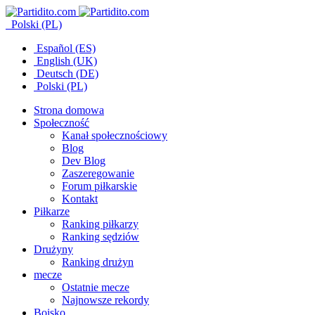
Polski (PL)
Español (ES)
English (UK)
Deutsch (DE)
Polski (PL)
Strona domowa
Społeczność
Kanał społecznościowy
Blog
Dev Blog
Zaszeregowanie
Forum piłkarskie
Kontakt
Piłkarze
Ranking piłkarzy
Ranking sędziów
Drużyny
Ranking drużyn
mecze
Ostatnie mecze
Najnowsze rekordy
Boisko