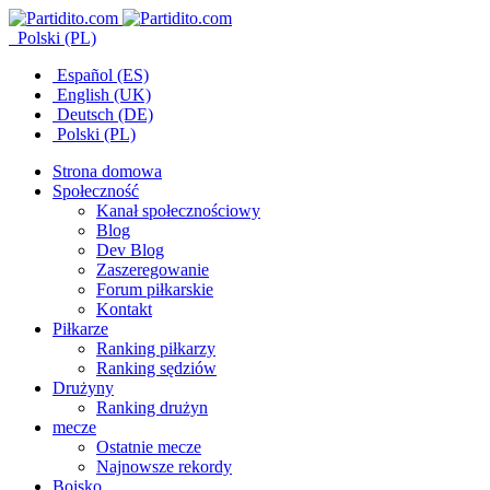
Polski (PL)
Español (ES)
English (UK)
Deutsch (DE)
Polski (PL)
Strona domowa
Społeczność
Kanał społecznościowy
Blog
Dev Blog
Zaszeregowanie
Forum piłkarskie
Kontakt
Piłkarze
Ranking piłkarzy
Ranking sędziów
Drużyny
Ranking drużyn
mecze
Ostatnie mecze
Najnowsze rekordy
Boisko