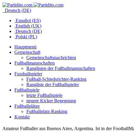
Deutsch (DE)
Español (ES)
English (UK)
Deutsch (DE)
Polski (PL)
Hauptmenü
Gemeinschaft
Gemeinschaftsnachrichten
Fußballmannschaften
Ranglisten der Fußballmannschaften
Fussballspieler
Fußball-Schiedsrichter-Ranking
Rangliste der Fußballspieler
Fußballspiele
letzte Fußballspiele
neuere Kicker Begegnung
Fußballplätze
Fußballplatz-Ranking
Kontakt
Amateur Fußballer aus Buenos Aires, Argentina. Ist in der FootballM