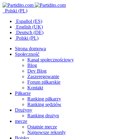
Polski (PL)
Español (ES)
English (UK)
Deutsch (DE)
Polski (PL)
Strona domowa
Społeczność
Kanał społecznościowy
Blog
Dev Blog
Zaszeregowanie
Forum piłkarskie
Kontakt
Piłkarze
Ranking piłkarzy
Ranking sędziów
Drużyny
Ranking drużyn
mecze
Ostatnie mecze
Najnowsze rekordy
Boisko