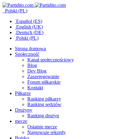
Polski (PL)
Español (ES)
English (UK)
Deutsch (DE)
Polski (PL)
Strona domowa
Społeczność
Kanał społecznościowy
Blog
Dev Blog
Zaszeregowanie
Forum piłkarskie
Kontakt
Piłkarze
Ranking piłkarzy
Ranking sędziów
Drużyny
Ranking drużyn
mecze
Ostatnie mecze
Najnowsze rekordy
Boisko