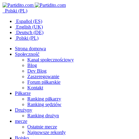
Polski (PL)
Español (ES)
English (UK)
Deutsch (DE)
Polski (PL)
Strona domowa
Społeczność
Kanał społecznościowy
Blog
Dev Blog
Zaszeregowanie
Forum piłkarskie
Kontakt
Piłkarze
Ranking piłkarzy
Ranking sędziów
Drużyny
Ranking drużyn
mecze
Ostatnie mecze
Najnowsze rekordy
Boisko