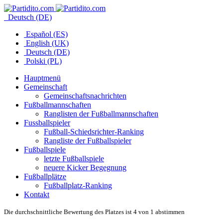
Deutsch (DE)
Español (ES)
English (UK)
Deutsch (DE)
Polski (PL)
Hauptmenü
Gemeinschaft
Gemeinschaftsnachrichten
Fußballmannschaften
Ranglisten der Fußballmannschaften
Fussballspieler
Fußball-Schiedsrichter-Ranking
Rangliste der Fußballspieler
Fußballspiele
letzte Fußballspiele
neuere Kicker Begegnung
Fußballplätze
Fußballplatz-Ranking
Kontakt
Die durchschnittliche Bewertung des Platzes ist 4 von 1 abstimmen