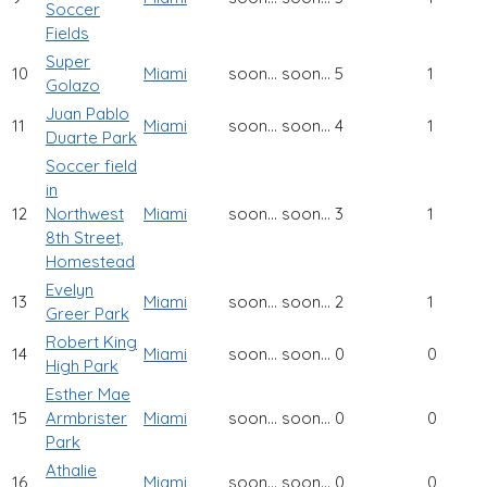
Soccer
Fields
Super
10
Miami
soon...
soon...
5
1
Golazo
Juan Pablo
11
Miami
soon...
soon...
4
1
Duarte Park
Soccer field
in
12
Northwest
Miami
soon...
soon...
3
1
8th Street,
Homestead
Evelyn
13
Miami
soon...
soon...
2
1
Greer Park
Robert King
14
Miami
soon...
soon...
0
0
High Park
Esther Mae
15
Armbrister
Miami
soon...
soon...
0
0
Park
Athalie
16
Miami
soon...
soon...
0
0