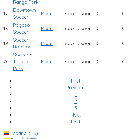
Range Park
Downtown
17
Miami
soon...
soon...
0
0
Soccer
Pegaso
18
Miami
soon...
soon...
0
0
Soccer
Soccer
19
Miami
soon...
soon...
0
0
Rooftop
Soccer 5
20
Tropical
Miami
soon...
soon...
0
0
Park
First
Previous
1
2
3
Next
Last
Español (ES)