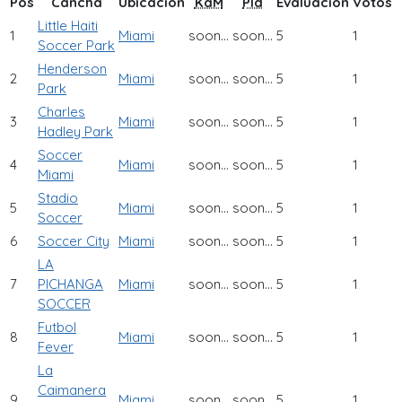
Pos
Cancha
Ubicación
KaM
Pld
Evaluación
Votos
Little Haiti
1
Miami
soon...
soon...
5
1
Soccer Park
Henderson
2
Miami
soon...
soon...
5
1
Park
Charles
3
Miami
soon...
soon...
5
1
Hadley Park
Soccer
4
Miami
soon...
soon...
5
1
Miami
Stadio
5
Miami
soon...
soon...
5
1
Soccer
6
Soccer City
Miami
soon...
soon...
5
1
LA
7
PICHANGA
Miami
soon...
soon...
5
1
SOCCER
Futbol
8
Miami
soon...
soon...
5
1
Fever
La
Caimanera
9
Miami
soon...
soon...
5
1