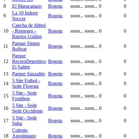
8
El Maracanazo
Bogota
soon...
soon...
0
0
La 10 Indoor
9
Bogota
soon...
soon...
0
0
Soccer
Cancha de fútbol
10
- Rionegro -
Bogota
soon...
soon...
0
0
Barrios Unidos
Parque Simon
11
Bogota
soon...
soon...
0
0
Bolivar
Parque
12
RecreoDeportivo
Bogota
soon...
soon...
0
0
El Salitre
13
Parque Sauzalito
Bogota
soon...
soon...
0
0
5 Site Futbol -
14
Bogota
soon...
soon...
0
0
Sede Floresta
5 Site - Sede
15
Bogota
soon...
soon...
0
0
Fontibon
5 Site - Sede
16
Bogota
soon...
soon...
0
0
Sede Occidente
5 Site - Sede
17
Bogota
soon...
soon...
0
0
Suba
Colegio
18
Agustiniano
Bogota
soon...
soon...
0
0