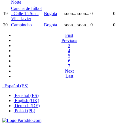
Norte
Cancha de fútbol
19
- Calle 15 Sur -
Bogota
soon...
soon...
0
0
Villa Javier
20
Campincito
Bogota
soon...
soon...
0
0
First
Previous
3
4
5
6
7
Next
Last
Español (ES)
Español (ES)
English (UK)
Deutsch (DE)
Polski (PL)