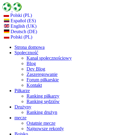
Polski (PL)
Español (ES)
English (UK)
Deutsch (DE)
Polski (PL)
Strona domowa
Społeczność
Kanał społecznościowy
Blog
Dev Blog
Zaszeregowanie
Forum piłkarskie
Kontakt
Piłkarze
Ranking piłkarzy
Ranking sędziów
Drużyny
Ranking drużyn
mecze
Ostatnie mecze
Najnowsze rekordy
Boisko