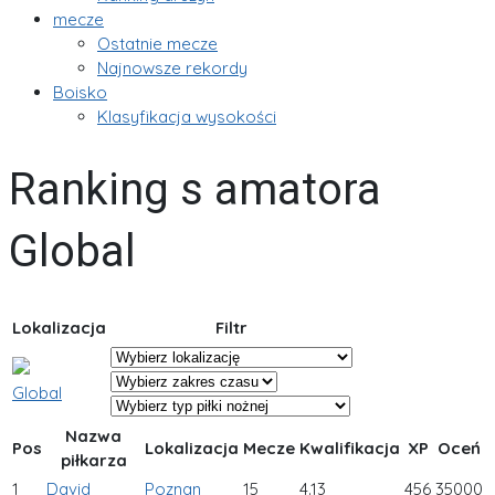
mecze
Ostatnie mecze
Najnowsze rekordy
Boisko
Klasyfikacja wysokości
Ranking s amatora
Global
Lokalizacja
Filtr
Global
Nazwa
Pos
Lokalizacja
Mecze
Kwalifikacja
XP
Oceń
piłkarza
1
David
Poznan
15
4.13
456
35000