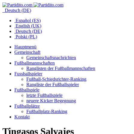
Deutsch (DE)
Español (ES)
English (UK)
Deutsch (DE)
Polski (PL)
Hauptmenü
Gemeinschaft
Gemeinschaftsnachrichten
Fußballmannschaften
Ranglisten der Fußballmannschaften
Fussballspieler
Fußball-Schiedsrichter-Ranking
Rangliste der Fußballspieler
Fußballspiele
letzte Fußballspiele
neuere Kicker Begegnung
Fußballplätze
Fußballplatz-Ranking
Kontakt
Tingasos Salvajes