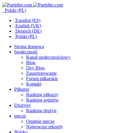
Polski (PL)
Español (ES)
English (UK)
Deutsch (DE)
Polski (PL)
Strona domowa
Społeczność
Kanał społecznościowy
Blog
Dev Blog
Zaszeregowanie
Forum piłkarskie
Kontakt
Piłkarze
Ranking piłkarzy
Ranking sędziów
Drużyny
Ranking drużyn
mecze
Ostatnie mecze
Najnowsze rekordy
Boisko