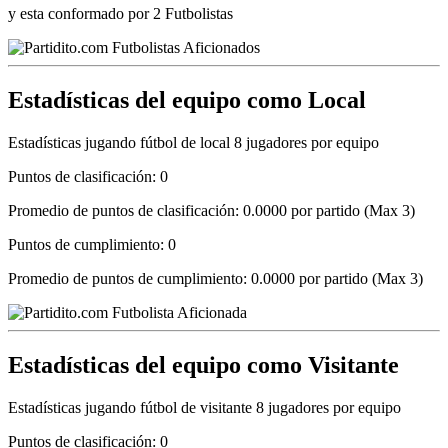
y esta conformado por 2 Futbolistas
Estadísticas del equipo como Local
Estadísticas jugando fútbol de local 8 jugadores por equipo
Puntos de clasificación: 0
Promedio de puntos de clasificación: 0.0000 por partido (Max 3)
Puntos de cumplimiento: 0
Promedio de puntos de cumplimiento: 0.0000 por partido (Max 3)
Estadísticas del equipo como Visitante
Estadísticas jugando fútbol de visitante 8 jugadores por equipo
Puntos de clasificación: 0