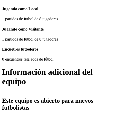
Jugando como Local
1 partidos de futbol de 8 jugadores
Jugando como Visitante
1 partidos de futbol de 8 jugadores
Encuetros futboleros
0 encuentros relajados de fútbol
Información adicional del
equipo
Este equipo es
abierto
para nuevos
futbolistas