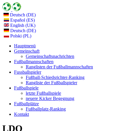
Deutsch (DE)
Español (ES)
English (UK)
Deutsch (DE)
Polski (PL)
Hauptmenü
Gemeinschaft
Gemeinschaftsnachrichten
Fußballmannschaften
Ranglisten der Fußballmannschaften
Fussballspieler
Fußball-Schiedsrichter-Ranking
Rangliste der Fußballspieler
Fußballspiele
letzte Fußballspiele
neuere Kicker Begegnung
Fußballplätze
Fußballplatz-Ranking
Kontakt
LDO