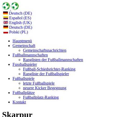
Deutsch (DE)
Español (ES)
English (UK)
Deutsch (DE)
Polski (PL)
Hauptmenü
Gemeinschaft
Gemeinschaftsnachrichten
Fußballmannschaften
Ranglisten der Fußballmannschaften
Fussballspieler
Fußball-Schiedsrichter-Ranking
Rangliste der Fußballspieler
Fußballspiele
letzte Fußballspiele
neuere Kicker Begegnung
Fußballplätze
Fußballplatz-Ranking
Kontakt
Skarpur