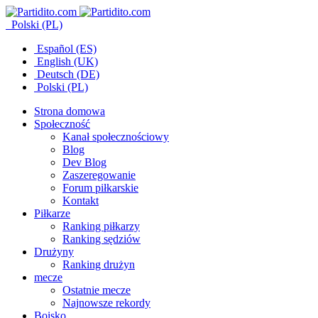
Polski (PL)
Español (ES)
English (UK)
Deutsch (DE)
Polski (PL)
Strona domowa
Społeczność
Kanał społecznościowy
Blog
Dev Blog
Zaszeregowanie
Forum piłkarskie
Kontakt
Piłkarze
Ranking piłkarzy
Ranking sędziów
Drużyny
Ranking drużyn
mecze
Ostatnie mecze
Najnowsze rekordy
Boisko