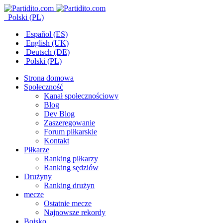
Polski (PL)
Español (ES)
English (UK)
Deutsch (DE)
Polski (PL)
Strona domowa
Społeczność
Kanał społecznościowy
Blog
Dev Blog
Zaszeregowanie
Forum piłkarskie
Kontakt
Piłkarze
Ranking piłkarzy
Ranking sędziów
Drużyny
Ranking drużyn
mecze
Ostatnie mecze
Najnowsze rekordy
Boisko