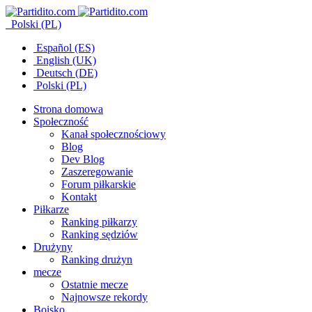
Polski (PL)
Español (ES)
English (UK)
Deutsch (DE)
Polski (PL)
Strona domowa
Społeczność
Kanał społecznościowy
Blog
Dev Blog
Zaszeregowanie
Forum piłkarskie
Kontakt
Piłkarze
Ranking piłkarzy
Ranking sędziów
Drużyny
Ranking drużyn
mecze
Ostatnie mecze
Najnowsze rekordy
Boisko