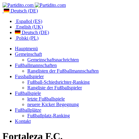
Deutsch (DE)
Español (ES)
English (UK)
Deutsch (DE)
Polski (PL)
Hauptmenü
Gemeinschaft
Gemeinschaftsnachrichten
Fußballmannschaften
Ranglisten der Fußballmannschaften
Fussballspieler
Fußball-Schiedsrichter-Ranking
Rangliste der Fußballspieler
Fußballspiele
letzte Fußballspiele
neuere Kicker Begegnung
Fußballplätze
Fußballplatz-Ranking
Kontakt
Fortaleza F.C.