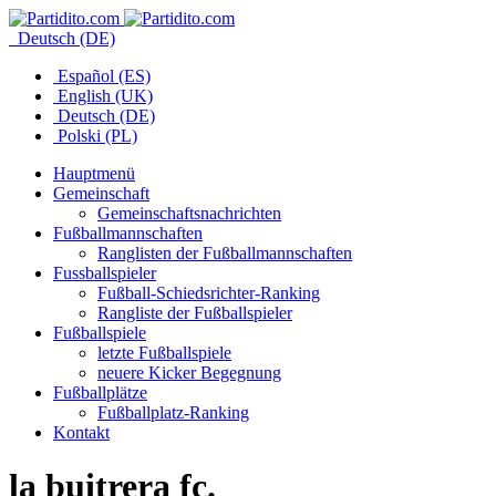
Deutsch (DE)
Español (ES)
English (UK)
Deutsch (DE)
Polski (PL)
Hauptmenü
Gemeinschaft
Gemeinschaftsnachrichten
Fußballmannschaften
Ranglisten der Fußballmannschaften
Fussballspieler
Fußball-Schiedsrichter-Ranking
Rangliste der Fußballspieler
Fußballspiele
letzte Fußballspiele
neuere Kicker Begegnung
Fußballplätze
Fußballplatz-Ranking
Kontakt
la buitrera fc.