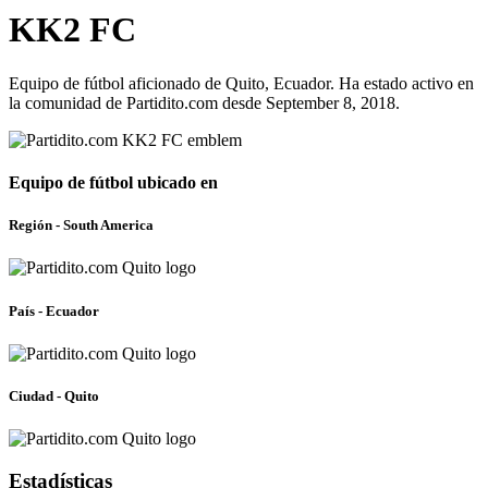
KK2 FC
Equipo de fútbol aficionado de Quito, Ecuador. Ha estado activo en
la comunidad de Partidito.com desde September 8, 2018.
Equipo de fútbol ubicado en
Región - South America
País - Ecuador
Ciudad - Quito
Estadísticas