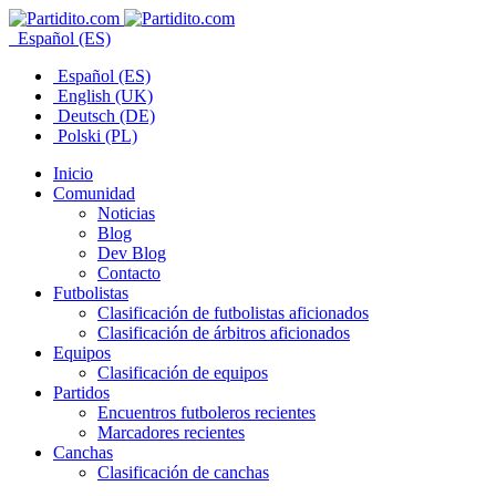
Español (ES)
Español (ES)
English (UK)
Deutsch (DE)
Polski (PL)
Inicio
Comunidad
Noticias
Blog
Dev Blog
Contacto
Futbolistas
Clasificación de futbolistas aficionados
Clasificación de árbitros aficionados
Equipos
Clasificación de equipos
Partidos
Encuentros futboleros recientes
Marcadores recientes
Canchas
Clasificación de canchas