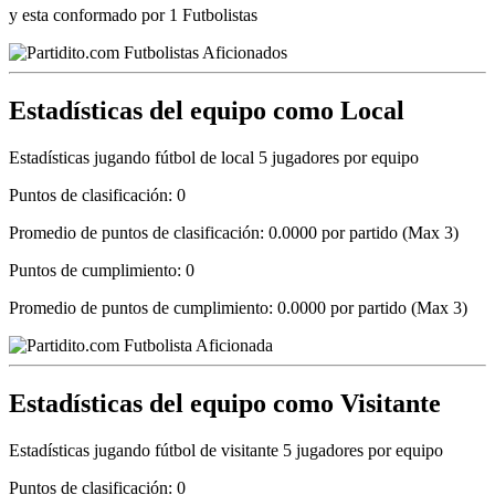
y esta conformado por 1 Futbolistas
Estadísticas del equipo como Local
Estadísticas jugando fútbol de local 5 jugadores por equipo
Puntos de clasificación: 0
Promedio de puntos de clasificación: 0.0000 por partido (Max 3)
Puntos de cumplimiento: 0
Promedio de puntos de cumplimiento: 0.0000 por partido (Max 3)
Estadísticas del equipo como Visitante
Estadísticas jugando fútbol de visitante 5 jugadores por equipo
Puntos de clasificación: 0