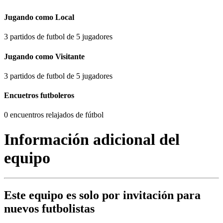
Jugando como Local
3 partidos de futbol de 5 jugadores
Jugando como Visitante
3 partidos de futbol de 5 jugadores
Encuetros futboleros
0 encuentros relajados de fútbol
Información adicional del
equipo
Este equipo es
solo por invitación
para
nuevos futbolistas