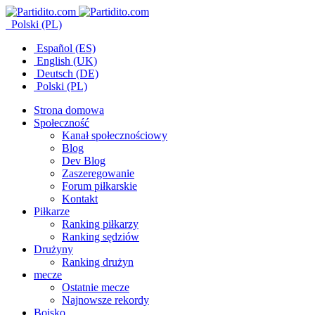
Polski (PL)
Español (ES)
English (UK)
Deutsch (DE)
Polski (PL)
Strona domowa
Społeczność
Kanał społecznościowy
Blog
Dev Blog
Zaszeregowanie
Forum piłkarskie
Kontakt
Piłkarze
Ranking piłkarzy
Ranking sędziów
Drużyny
Ranking drużyn
mecze
Ostatnie mecze
Najnowsze rekordy
Boisko