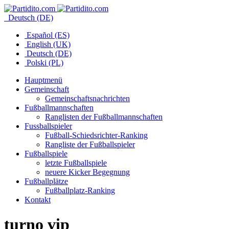
Deutsch (DE)
Español (ES)
English (UK)
Deutsch (DE)
Polski (PL)
Hauptmenü
Gemeinschaft
Gemeinschaftsnachrichten
Fußballmannschaften
Ranglisten der Fußballmannschaften
Fussballspieler
Fußball-Schiedsrichter-Ranking
Rangliste der Fußballspieler
Fußballspiele
letzte Fußballspiele
neuere Kicker Begegnung
Fußballplätze
Fußballplatz-Ranking
Kontakt
turno vip