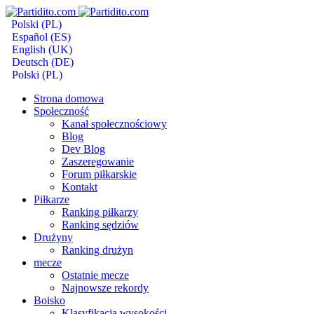
Polski (PL)
Español (ES)
English (UK)
Deutsch (DE)
Polski (PL)
Strona domowa
Społeczność
Kanał społecznościowy
Blog
Dev Blog
Zaszeregowanie
Forum piłkarskie
Kontakt
Piłkarze
Ranking piłkarzy
Ranking sędziów
Drużyny
Ranking drużyn
mecze
Ostatnie mecze
Najnowsze rekordy
Boisko
Klasyfikacja wysokości