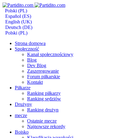
Polski (PL)
Español (ES)
English (UK)
Deutsch (DE)
Polski (PL)
Strona domowa
Społeczność
Kanał społecznościowy
Blog
Dev Blog
Zaszeregowanie
Forum piłkarskie
Kontakt
Piłkarze
Ranking piłkarzy
Ranking sędziów
Drużyny
Ranking drużyn
mecze
Ostatnie mecze
Najnowsze rekordy
Boisko
Klasyfikacja wysokości