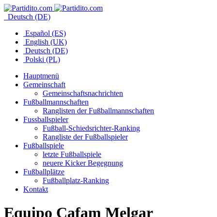
Deutsch (DE)
Español (ES)
English (UK)
Deutsch (DE)
Polski (PL)
Hauptmenü
Gemeinschaft
Gemeinschaftsnachrichten
Fußballmannschaften
Ranglisten der Fußballmannschaften
Fussballspieler
Fußball-Schiedsrichter-Ranking
Rangliste der Fußballspieler
Fußballspiele
letzte Fußballspiele
neuere Kicker Begegnung
Fußballplätze
Fußballplatz-Ranking
Kontakt
Equipo Cafam Melgar