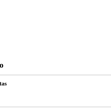
o
tas