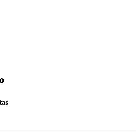
o
tas