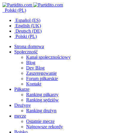
Polski (PL)
Español (ES)
English (UK)
Deutsch (DE)
Polski (PL)
Strona domowa
Społeczność
Kanał społecznościowy
Blog
Dev Blog
Zaszeregowanie
Forum piłkarskie
Kontakt
Piłkarze
Ranking piłkarzy
Ranking sędziów
Drużyny
Ranking drużyn
mecze
Ostatnie mecze
Najnowsze rekordy
Boisko