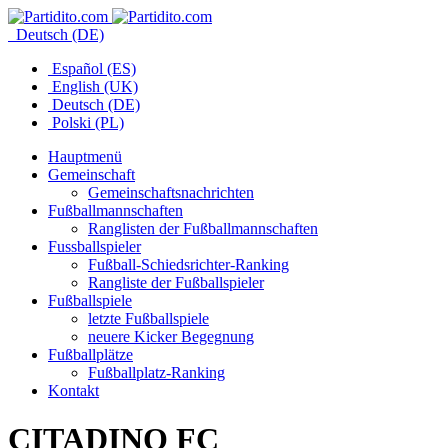
Deutsch (DE)
Español (ES)
English (UK)
Deutsch (DE)
Polski (PL)
Hauptmenü
Gemeinschaft
Gemeinschaftsnachrichten
Fußballmannschaften
Ranglisten der Fußballmannschaften
Fussballspieler
Fußball-Schiedsrichter-Ranking
Rangliste der Fußballspieler
Fußballspiele
letzte Fußballspiele
neuere Kicker Begegnung
Fußballplätze
Fußballplatz-Ranking
Kontakt
CITADINO FC