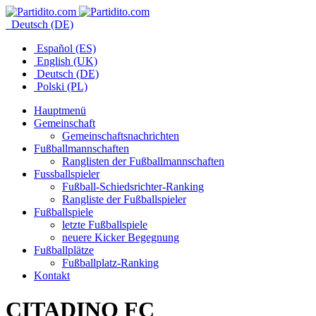
Deutsch (DE)
Español (ES)
English (UK)
Deutsch (DE)
Polski (PL)
Hauptmenü
Gemeinschaft
Gemeinschaftsnachrichten
Fußballmannschaften
Ranglisten der Fußballmannschaften
Fussballspieler
Fußball-Schiedsrichter-Ranking
Rangliste der Fußballspieler
Fußballspiele
letzte Fußballspiele
neuere Kicker Begegnung
Fußballplätze
Fußballplatz-Ranking
Kontakt
CITADINO FC