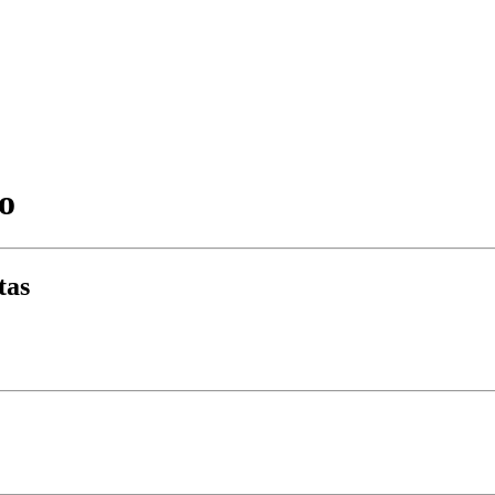
o
tas