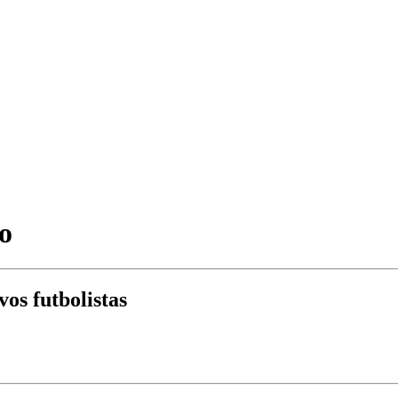
o
os futbolistas