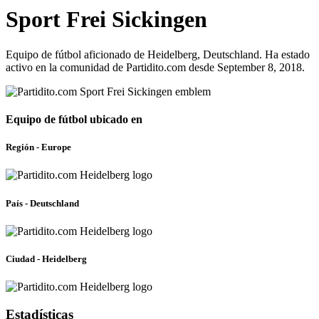
Sport Frei Sickingen
Equipo de fútbol aficionado de Heidelberg, Deutschland. Ha estado
activo en la comunidad de Partidito.com desde September 8, 2018.
Equipo de fútbol ubicado en
Región - Europe
País - Deutschland
Ciudad - Heidelberg
Estadísticas