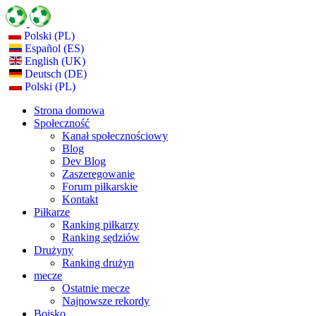
Polski (PL)
Español (ES)
English (UK)
Deutsch (DE)
Polski (PL)
Strona domowa
Społeczność
Kanał społecznościowy
Blog
Dev Blog
Zaszeregowanie
Forum piłkarskie
Kontakt
Piłkarze
Ranking piłkarzy
Ranking sędziów
Drużyny
Ranking drużyn
mecze
Ostatnie mecze
Najnowsze rekordy
Boisko