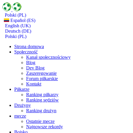
Polski (PL)
Español (ES)
English (UK)
Deutsch (DE)
Polski (PL)
Strona domowa
Społeczność
Kanał społecznościowy
Blog
Dev Blog
Zaszeregowanie
Forum piłkarskie
Kontakt
Piłkarze
Ranking piłkarzy
Ranking sędziów
Drużyny
Ranking drużyn
mecze
Ostatnie mecze
Najnowsze rekordy
Boisko