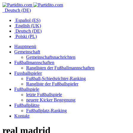
Deutsch (DE)
Español (ES)
English (UK)
Deutsch (DE)
Polski (PL)
Hauptmenü
Gemeinschaft
Gemeinschaftsnachrichten
Fußballmannschaften
Ranglisten der Fußballmannschaften
Fussballspieler
Fußball-Schiedsrichter-Ranking
Rangliste der Fußballspieler
Fußballspiele
letzte Fußballspiele
neuere Kicker Begegnung
Fußballplätze
Fußballplatz-Ranking
Kontakt
real madrid