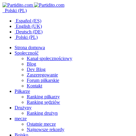
Polski (PL)
Español (ES)
English (UK)
Deutsch (DE)
Polski (PL)
Strona domowa
Społeczność
Kanał społecznościowy
Blog
Dev Blog
Zaszeregowanie
Forum piłkarskie
Kontakt
Piłkarze
Ranking piłkarzy
Ranking sędziów
Drużyny
Ranking drużyn
mecze
Ostatnie mecze
Najnowsze rekordy
Boisko