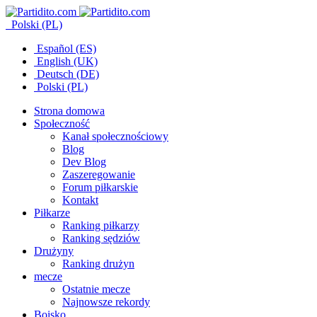
Polski (PL)
Español (ES)
English (UK)
Deutsch (DE)
Polski (PL)
Strona domowa
Społeczność
Kanał społecznościowy
Blog
Dev Blog
Zaszeregowanie
Forum piłkarskie
Kontakt
Piłkarze
Ranking piłkarzy
Ranking sędziów
Drużyny
Ranking drużyn
mecze
Ostatnie mecze
Najnowsze rekordy
Boisko