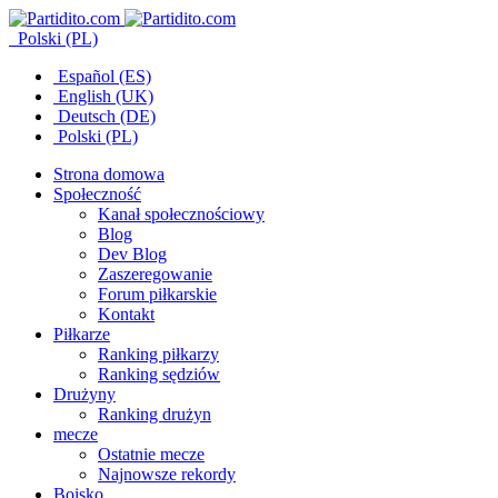
Polski (PL)
Español (ES)
English (UK)
Deutsch (DE)
Polski (PL)
Strona domowa
Społeczność
Kanał społecznościowy
Blog
Dev Blog
Zaszeregowanie
Forum piłkarskie
Kontakt
Piłkarze
Ranking piłkarzy
Ranking sędziów
Drużyny
Ranking drużyn
mecze
Ostatnie mecze
Najnowsze rekordy
Boisko