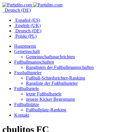
Deutsch (DE)
Español (ES)
English (UK)
Deutsch (DE)
Polski (PL)
Hauptmenü
Gemeinschaft
Gemeinschaftsnachrichten
Fußballmannschaften
Ranglisten der Fußballmannschaften
Fussballspieler
Fußball-Schiedsrichter-Ranking
Rangliste der Fußballspieler
Fußballspiele
letzte Fußballspiele
neuere Kicker Begegnung
Fußballplätze
Fußballplatz-Ranking
Kontakt
chulitos FC