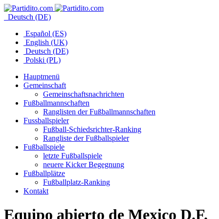
Deutsch (DE)
Español (ES)
English (UK)
Deutsch (DE)
Polski (PL)
Hauptmenü
Gemeinschaft
Gemeinschaftsnachrichten
Fußballmannschaften
Ranglisten der Fußballmannschaften
Fussballspieler
Fußball-Schiedsrichter-Ranking
Rangliste der Fußballspieler
Fußballspiele
letzte Fußballspiele
neuere Kicker Begegnung
Fußballplätze
Fußballplatz-Ranking
Kontakt
Equipo abierto de Mexico D.F.