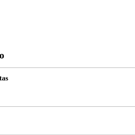
o
tas